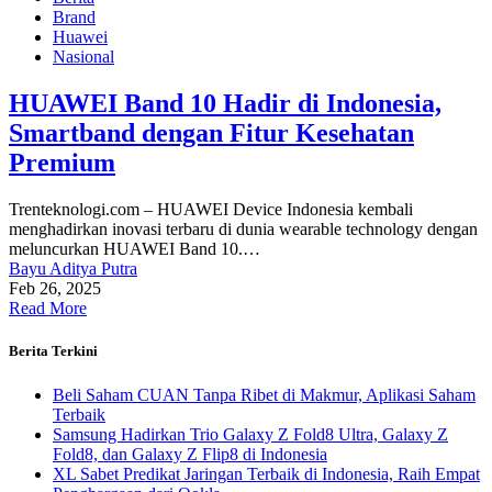
Brand
Huawei
Nasional
HUAWEI Band 10 Hadir di Indonesia,
Smartband dengan Fitur Kesehatan
Premium
Trenteknologi.com – HUAWEI Device Indonesia kembali
menghadirkan inovasi terbaru di dunia wearable technology dengan
meluncurkan HUAWEI Band 10.…
Bayu Aditya Putra
Feb 26, 2025
Read More
Berita Terkini
Beli Saham CUAN Tanpa Ribet di Makmur, Aplikasi Saham
Terbaik
Samsung Hadirkan Trio Galaxy Z Fold8 Ultra, Galaxy Z
Fold8, dan Galaxy Z Flip8 di Indonesia
XL Sabet Predikat Jaringan Terbaik di Indonesia, Raih Empat