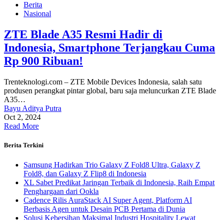
Berita
Nasional
ZTE Blade A35 Resmi Hadir di
Indonesia, Smartphone Terjangkau Cuma
Rp 900 Ribuan!
Trenteknologi.com – ZTE Mobile Devices Indonesia, salah satu
produsen perangkat pintar global, baru saja meluncurkan ZTE Blade
A35…
Bayu Aditya Putra
Oct 2, 2024
Read More
Berita Terkini
Samsung Hadirkan Trio Galaxy Z Fold8 Ultra, Galaxy Z
Fold8, dan Galaxy Z Flip8 di Indonesia
XL Sabet Predikat Jaringan Terbaik di Indonesia, Raih Empat
Penghargaan dari Ookla
Cadence Rilis AuraStack AI Super Agent, Platform AI
Berbasis Agen untuk Desain PCB Pertama di Dunia
Solusi Kebersihan Maksimal Industri Hospitality Lewat