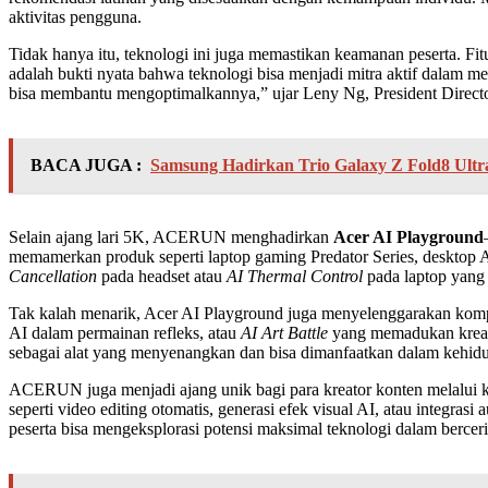
aktivitas pengguna.
Tidak hanya itu, teknologi ini juga memastikan keamanan peserta. Fi
adalah bukti nyata bahwa teknologi bisa menjadi mitra aktif dalam m
bisa membantu mengoptimalkannya,” ujar Leny Ng, President Directo
BACA JUGA :
Samsung Hadirkan Trio Galaxy Z Fold8 Ultra,
Selain ajang lari 5K, ACERUN menghadirkan
Acer AI Playground
memamerkan produk seperti laptop gaming Predator Series, desktop A
Cancellation
pada headset atau
AI Thermal Control
pada laptop yang 
Tak kalah menarik, Acer AI Playground juga menyelenggarakan kompet
AI dalam permainan refleks, atau
AI Art Battle
yang memadukan kreativ
sebagai alat yang menyenangkan dan bisa dimanfaatkan dalam kehidu
ACERUN juga menjadi ajang unik bagi para kreator konten melalui 
seperti video editing otomatis, generasi efek visual AI, atau integr
peserta bisa mengeksplorasi potensi maksimal teknologi dalam berceri