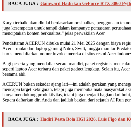
BACA JUGA :
Gainward Hadirkan GeForce RTX 3060 Py
Karya terbaik akan dinilai berdasarkan orisinalitas, penggunaan t
juga kesempatan untuk tampil dalam kampanye pemasaran perusahaan.
menciptakan konten berkualitas,” jelas perwakilan Acer.
Pendaftaran ACERUN dibuka mulai 21 Mei 2025 dengan biaya registr
Acer—mulai dari laptop gaming Nitro, Swift, hingga monitor Pred
harus mendaftarkan nomor invoice mereka di situs resmi Acer Indone
Bagi peserta yang mendaftar secara mandiri, paket registrasi mencakup
seperti laptop Acer terbaru dan paket gadget lengkap. Selain itu, 
bersama ahli.
ACERUN bukan sekadar ajang lari—ini adalah gerakan yang menegaska
mencapai target kebugaran, tetapi juga membuka mata masyarakat akan
hanya mendukung produktivitas, tetapi juga menjadi bagian dari ho
Segera daftarkan diri Anda dan jadilah bagian dari sejarah AI Run pe
BACA JUGA :
Hadiri Pesta Bola HGI 2026, Luís Figo da