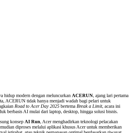
aya hidup modern dengan meluncurkan
ACERUN
, ajang lari pertama
karta, ACERUN tidak hanya menjadi wadah bagi pelari untuk
angkaian
Road to Acer Day 2025
bertema
Break a Limit
, acara ini
berbasis AI mulai dari laptop, desktop, hingga solusi bisnis.
gusung konsep
AI Run
, Acer menghadirkan teknologi pelacakan
 kemudian diproses melalui aplikasi khusus Acer untuk memberikan
al istirahat, atau teknik pernapasan optimal berdasarkan riwayat