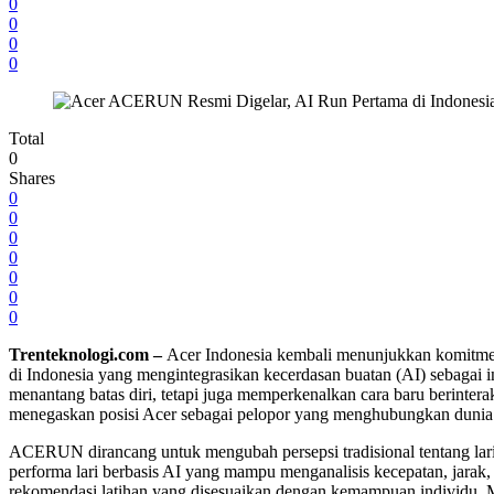
0
0
0
0
Total
0
Shares
0
0
0
0
0
0
0
Trenteknologi.com –
Acer Indonesia kembali menunjukkan komitme
di Indonesia yang mengintegrasikan kecerdasan buatan (AI) sebagai 
menantang batas diri, tetapi juga memperkenalkan cara baru berintera
menegaskan posisi Acer sebagai pelopor yang menghubungkan dunia dig
ACERUN dirancang untuk mengubah persepsi tradisional tentang lari 
performa lari berbasis AI yang mampu menganalisis kecepatan, jarak, 
rekomendasi latihan yang disesuaikan dengan kemampuan individu. Misa