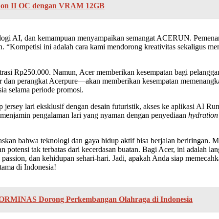
thon II OC dengan VRAM 12GB
eknologi AI, dan kemampuan menyampaikan semangat ACERUN. Pemenang 
 “Kompetisi ini adalah cara kami mendorong kreativitas sekaligus me
asi Rp250.000. Namun, Acer memberikan kesempatan bagi pelanggan se
ator dan perangkat Acerpure—akan memberikan kesempatan memenangk
sia selama periode promosi.
 jersey lari eksklusif dengan desain futuristik, akses ke aplikasi AI R
Acer menjamin pengalaman lari yang nyaman dengan penyediaan
hydration 
n bahwa teknologi dan gaya hidup aktif bisa berjalan beriringan. Me
 potensi tak terbatas dari kecerdasan buatan. Bagi Acer, ini adalah 
bi, passion, dan kehidupan sehari-hari. Jadi, apakah Anda siap mem
rtama di Indonesia!
n KORMINAS Dorong Perkembangan Olahraga di Indonesia