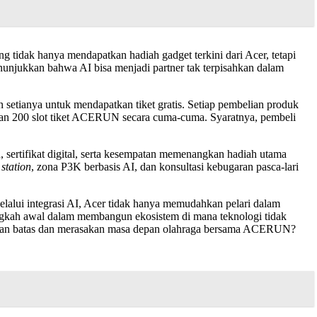
tidak hanya mendapatkan hadiah gadget terkini dari Acer, tetapi
nunjukkan bahwa AI bisa menjadi partner tak terpisahkan dalam
tianya untuk mendapatkan tiket gratis. Setiap pembelian produk
an 200 slot tiket ACERUN secara cuma-cuma. Syaratnya, pembeli
un, sertifikat digital, serta kesempatan memenangkan hadiah utama
station
, zona P3K berbasis AI, dan konsultasi kebugaran pasca-lari
lalui integrasi AI, Acer tidak hanya memudahkan pelari dalam
langkah awal dalam membangun ekosistem di mana teknologi tidak
ecahkan batas dan merasakan masa depan olahraga bersama ACERUN?