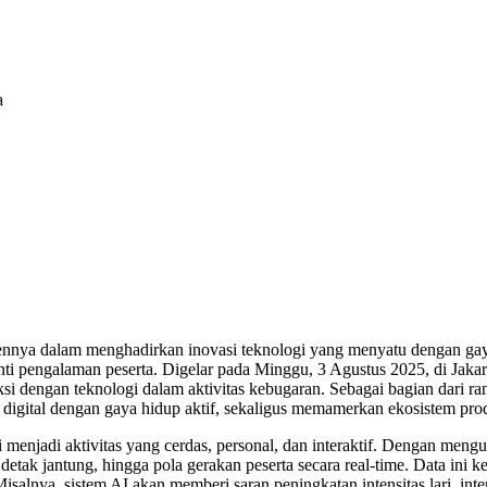
nnya dalam menghadirkan inovasi teknologi yang menyatu dengan g
inti pengalaman peserta. Digelar pada Minggu, 3 Agustus 2025, di Ja
ksi dengan teknologi dalam aktivitas kebugaran. Sebagai bagian dari r
ital dengan gaya hidup aktif, sekaligus memamerkan ekosistem produk 
menjadi aktivitas yang cerdas, personal, dan interaktif. Dengan men
detak jantung, hingga pola gerakan peserta secara real-time. Data ini
lnya, sistem AI akan memberi saran peningkatan intensitas lari, interv