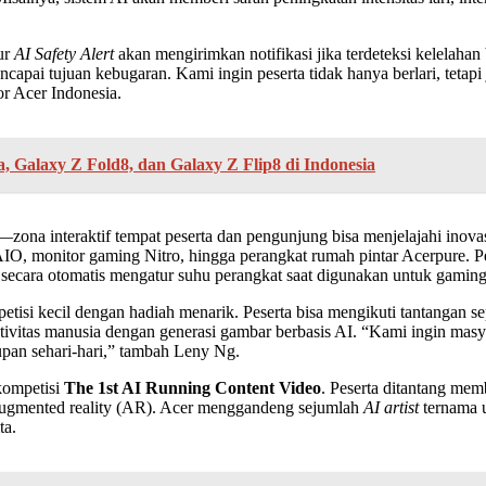
tur
AI Safety Alert
akan mengirimkan notifikasi jika terdeteksi kelelaha
encapai tujuan kebugaran. Kami ingin peserta tidak hanya berlari, te
r Acer Indonesia.
 Galaxy Z Fold8, dan Galaxy Z Flip8 di Indonesia
—zona interaktif tempat peserta dan pengunjung bisa menjelajahi inovasi
IO, monitor gaming Nitro, hingga perangkat rumah pintar Acerpure. Pe
secara otomatis mengatur suhu perangkat saat digunakan untuk gaming
isi kecil dengan hadiah menarik. Peserta bisa mengikuti tantangan se
itas manusia dengan generasi gambar berbasis AI. “Kami ingin masyara
pan sehari-hari,” tambah Leny Ng.
kompetisi
The 1st AI Running Content Video
. Peserta ditantang mem
asi augmented reality (AR). Acer menggandeng sejumlah
AI artist
ternama 
ta.