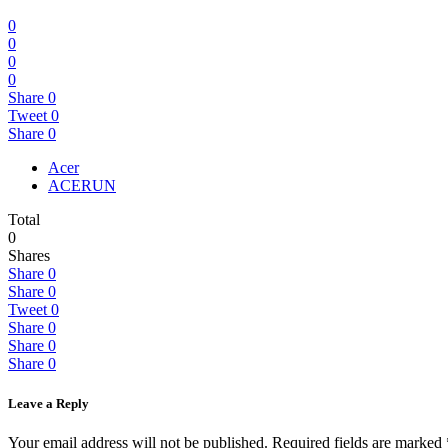
0
0
0
0
Share
0
Tweet
0
Share
0
Acer
ACERUN
Total
0
Shares
Share
0
Share
0
Tweet
0
Share
0
Share
0
Share
0
Leave a Reply
Your email address will not be published.
Required fields are marked