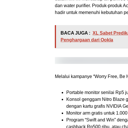
dan water purifier. Produk-produk 
hadir untuk memenuhi kebutuhan pe
BACA JUGA :
XL Sabet Predik
Penghargaan dari Ookla
Melalui kampanye “Worry Free, Be 
Portable monitor senilai Rp5 j
Konsol genggam Nitro Blaze g
dengan kartu grafis NVIDIA G
Monitor arm gratis untuk 1.000
Program “Swift and Win” dengan
cashback Rp500 ribu, atau cha