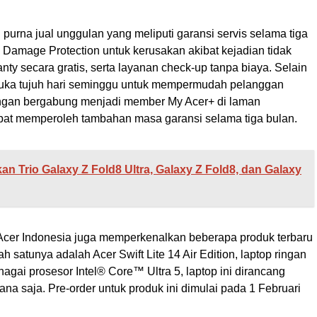
urna jual unggulan yang meliputi garansi servis selama tiga
l Damage Protection untuk kerusakan akibat kejadian tidak
anty secara gratis, serta layanan check-up tanpa biaya. Selain
 buka tujuh hari seminggu untuk mempermudah pelanggan
gan bergabung menjadi member My Acer+ di laman
apat memperoleh tambahan masa garansi selama tiga bulan.
n Trio Galaxy Z Fold8 Ultra, Galaxy Z Fold8, dan Galaxy
 Acer Indonesia juga memperkenalkan beberapa produk terbaru
ah satunya adalah Acer Swift Lite 14 Air Edition, laptop ringan
nagai prosesor Intel® Core™ Ultra 5, laptop ini dirancang
na saja. Pre-order untuk produk ini dimulai pada 1 Februari