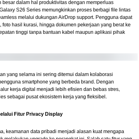
 besar dalam hal produktivitas dengan memperluas
 Galaxy S26 Series memungkinkan proses berbagi file lintas
seamless melalui dukungan AirDrop support. Pengguna dapat
, foto hasil kurasi, hingga dokumen pekerjaan yang berat ke
patan tinggi tanpa bantuan kabel maupun aplikasi pihak
yang selama ini sering ditemui dalam kolaborasi
r pengguna smartphone yang berbeda brand. Dengan
 alur kerja digital menjadi lebih efisien dan bebas stres,
s sebagai pusat ekosistem kerja yang fleksibel.
lalui Fitur Privacy Display
rma, keamanan data pribadi menjadi alasan kuat mengapa
melakukan upgrade ke perangkat ini. Salah satu fitur yang