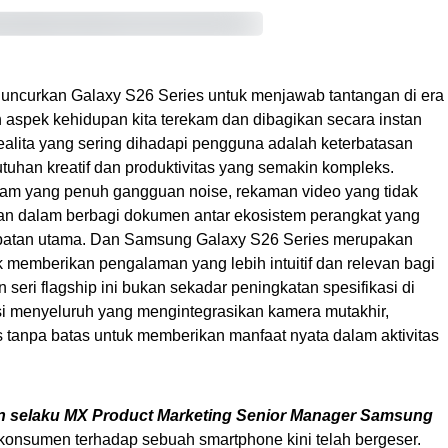
ncurkan Galaxy S26 Series untuk menjawab tantangan di era
h aspek kehidupan kita terekam dan dibagikan secara instan
ealita yang sering dihadapi pengguna adalah keterbatasan
uhan kreatif dan produktivitas yang semakin kompleks.
malam yang penuh gangguan noise, rekaman video yang tidak
itan dalam berbagi dokumen antar ekosistem perangkat yang
batan utama. Dan Samsung Galaxy S26 Series merupakan
 memberikan pengalaman yang lebih intuitif dan relevan bagi
n seri flagship ini bukan sekadar peningkatan spesifikasi di
si menyeluruh yang mengintegrasikan kamera mutakhir,
s tanpa batas untuk memberikan manfaat nyata dalam aktivitas
n selaku MX Product Marketing Senior Manager Samsung
 konsumen terhadap sebuah smartphone kini telah bergeser.