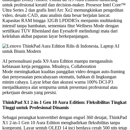
untuk profesional kreatif dan decision-maker. Prosesor Intel Core™
Ultra Series 2 dan grafis Intel Arc Xe2 memungkinkan pengeditan
video, desain CAD, atau analisis data besar berjalan lancar.
Kapasitas RAM hingga 32GB LPDDR5x menjamin multitasking
intensif tanpa hambatan, sementara fitur Wellness Mode dengan
sertifikasi TÜV Rheinland dan Eyesafe® melindungi mata dari
kelelahan akibat paparan layar berkepanjangan.
AI personalisasi pada X9 Aura Edition mampu menganalisis
kebiasaan kerja pengguna. Misalnya, Collaboration
Mode meningkatkan kualitas panggilan video dengan auto-framing
dan penyesuaian pencahayaan otomatis, bahkan di lingkungan
minim cahaya. Layar lebar dan akurasi warna 100% DCI-P3
menjadikannya alat sempurna untuk presentasi profesional atau
pekerjaan desain yang presisi.
ThinkPad X1 2-in-1 Gen 10 Aura Edition: Fleksibilitas Tingkat
Tinggi untuk Profesional Dinamis
Sebagai perangkat konvertibel dengan engsel 360 derajat, ThinkPad
X1 2-in-1 Gen 10 Aura Edition menghadirkan fleksibilitas tanpa
kompromi. Layar sentuh OLED 14 inci berdaya cerah 500 nits tetap