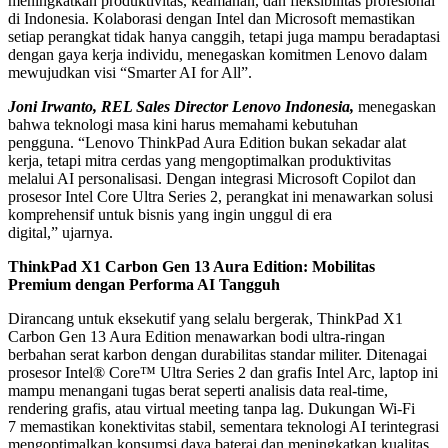
meningkatkan produktivitas, keamanan, dan fleksibilitas profesional
di Indonesia. Kolaborasi dengan Intel dan Microsoft memastikan
setiap perangkat tidak hanya canggih, tetapi juga mampu beradaptasi
dengan gaya kerja individu, menegaskan komitmen Lenovo dalam
mewujudkan visi “Smarter AI for All”.
Joni Irwanto, REL Sales Director Lenovo Indonesia,
menegaskan
bahwa teknologi masa kini harus memahami kebutuhan
pengguna. “Lenovo ThinkPad Aura Edition bukan sekadar alat
kerja, tetapi mitra cerdas yang mengoptimalkan produktivitas
melalui AI personalisasi. Dengan integrasi Microsoft Copilot dan
prosesor Intel Core Ultra Series 2, perangkat ini menawarkan solusi
komprehensif untuk bisnis yang ingin unggul di era
digital,” ujarnya.
ThinkPad X1 Carbon Gen 13 Aura Edition: Mobilitas
Premium dengan Performa AI Tangguh
Dirancang untuk eksekutif yang selalu bergerak, ThinkPad X1
Carbon Gen 13 Aura Edition menawarkan bodi ultra-ringan
berbahan serat karbon dengan durabilitas standar militer. Ditenagai
prosesor Intel® Core™ Ultra Series 2 dan grafis Intel Arc, laptop ini
mampu menangani tugas berat seperti analisis data real-time,
rendering grafis, atau virtual meeting tanpa lag. Dukungan Wi-Fi
7 memastikan konektivitas stabil, sementara teknologi AI terintegrasi
mengoptimalkan konsumsi daya baterai dan meningkatkan kualitas