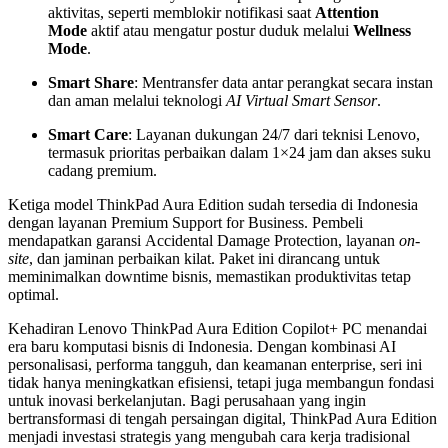
aktivitas, seperti memblokir notifikasi saat
Attention
Mode
aktif atau mengatur postur duduk melalui
Wellness
Mode
.
Smart Share
: Mentransfer data antar perangkat secara instan
dan aman melalui teknologi
AI Virtual Smart Sensor
.
Smart Care
: Layanan dukungan 24/7 dari teknisi Lenovo,
termasuk prioritas perbaikan dalam 1×24 jam dan akses suku
cadang premium.
Ketiga model ThinkPad Aura Edition sudah tersedia di Indonesia
dengan layanan Premium Support for Business. Pembeli
mendapatkan garansi Accidental Damage Protection, layanan
on-
site
, dan jaminan perbaikan kilat. Paket ini dirancang untuk
meminimalkan downtime bisnis, memastikan produktivitas tetap
optimal.
Kehadiran Lenovo ThinkPad Aura Edition Copilot+ PC menandai
era baru komputasi bisnis di Indonesia. Dengan kombinasi AI
personalisasi, performa tangguh, dan keamanan enterprise, seri ini
tidak hanya meningkatkan efisiensi, tetapi juga membangun fondasi
untuk inovasi berkelanjutan. Bagi perusahaan yang ingin
bertransformasi di tengah persaingan digital, ThinkPad Aura Edition
menjadi investasi strategis yang mengubah cara kerja tradisional