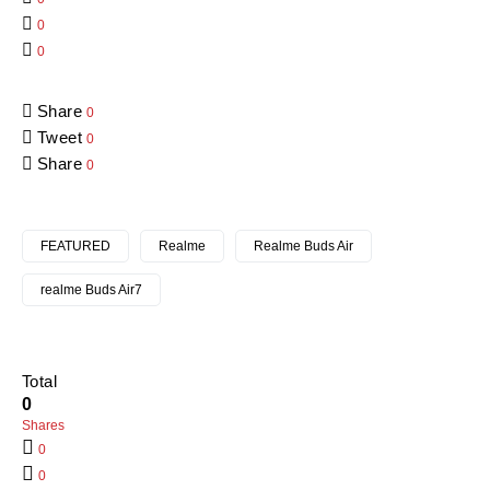
0
0
Share
0
Tweet
0
Share
0
FEATURED
Realme
Realme Buds Air
realme Buds Air7
Total
0
Shares
0
0