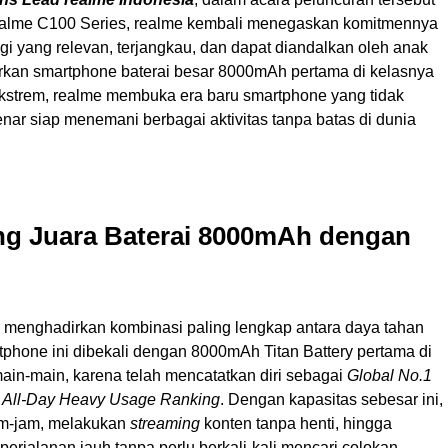
realme C100 Series, realme kembali menegaskan komitmennya
gi yang relevan, terjangkau, dan dapat diandalkan oleh anak
kan smartphone baterai besar 8000mAh pertama di kelasnya
kstrem, realme membuka era baru smartphone yang tidak
benar siap menemani berbagai aktivitas tanpa batas di dunia
ng Juara Baterai 8000mAh dengan
menghadirkan kombinasi paling lengkap antara daya tahan
rtphone ini dibekali dengan 8000mAh Titan Battery pertama di
 main-main, karena telah mencatatkan diri sebagai
Global No.1
 All-Day Heavy Usage Ranking
. Dengan kapasitas sebesar ini,
am-jam, melakukan
streaming
konten tanpa henti, hingga
jalanan jauh tanpa perlu berkali-kali mencari colokan