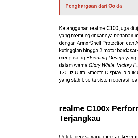
Penghargaan dari Ookla
Ketangguhan realme C100 juga diuji 
yang memungkinkannya bertahan mes
dengan ArmorShell Protection dan 
ketinggian hingga 2 meter berdasarka
mengusung
Blooming Design
yang t
dalam warna
Glory White, Victory P
120Hz Ultra Smooth Display, diduk
yang stabil, serta sistem operasi re
realme C100x Perfor
Terjangkau
Untuk mereka yang mencari keseimb