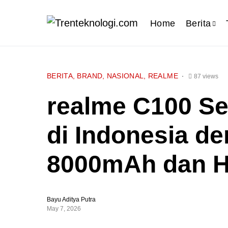
Home
Berita
BERITA
BRAND
NASIONAL
REALME
87 views
realme C100 Se
di Indonesia de
8000mAh dan H
Bayu Aditya Putra
May 7, 2026