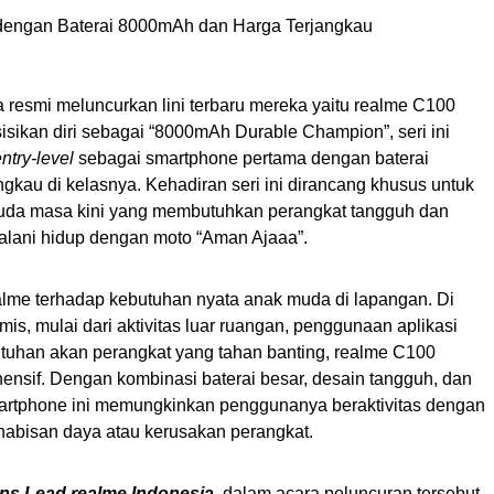
 resmi meluncurkan lini terbaru mereka yaitu realme C100
sikan diri sebagai “8000mAh Durable Champion”, seri ini
ntry-level
sebagai smartphone pertama dengan baterai
gkau di kelasnya. Kehadiran seri ini dirancang khusus untuk
muda masa kini yang membutuhkan perangkat tangguh dan
jalani hidup dengan moto “Aman Ajaaa”.
realme terhadap kebutuhan nyata anak muda di lapangan. Di
is, mulai dari aktivitas luar ruangan, penggunaan aplikasi
butuhan akan perangkat yang tahan banting, realme C100
hensif. Dengan kombinasi baterai besar, desain tangguh, dan
artphone ini memungkinkan penggunanya beraktivitas dengan
habisan daya atau kerusakan perangkat.
ons Lead realme Indonesia
, dalam acara peluncuran tersebut