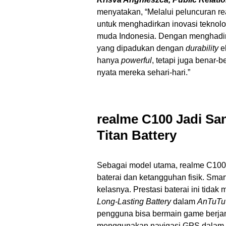
menyatakan, “Melalui peluncuran 
untuk menghadirkan inovasi teknolo
muda Indonesia. Dengan menghadir
yang dipadukan dengan
durability
e
hanya
powerful
, tetapi juga benar-
nyata mereka sehari-hari.”
realme C100 Jadi Sa
Titan Battery
Sebagai model utama, realme C100 
baterai dan ketangguhan fisik. Sma
kelasnya. Prestasi baterai ini tidak
Long-Lasting Battery
dalam
AnTuTu
pengguna bisa bermain game berj
menggunakan navigasi GPS dalam per