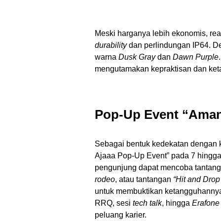
Meski harganya lebih ekonomis, rea
durability
dan perlindungan IP64. De
warna
Dusk Gray
dan
Dawn Purple
mengutamakan kepraktisan dan keta
Pop-Up Event “Aman
Sebagai bentuk kedekatan dengan
Ajaaa Pop-Up Event” pada 7 hingga 
pengunjung dapat mencoba tantang
rodeo
, atau tantangan
“Hit and Drop
untuk membuktikan ketangguhannya
RRQ, sesi
tech talk
, hingga
Erafone
peluang karier.