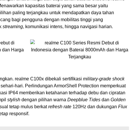
 Menawarkan kapasitas baterai yang sama besar yaitu
ilihan paling terjangkau untuk mendapatkan daya tahan
ncang bagi pengguna dengan mobilitas tinggi yang
uk
streaming
, komunikasi intens, hingga navigasi harian.
ingkan. realme C100x dibekali sertifikasi
military-grade shock
ehari-hari. Perlindungan ArmorShell Protection memperkuat
ifikasi IP64 memberikan ketahanan terhadap debu dan cipratan
mpil
stylish
dengan pilihan warna
Deepblue Tides
dan
Golden
ual tetap mulus berkat
refresh rate
120Hz dan dukungan
Flux
tap responsif.